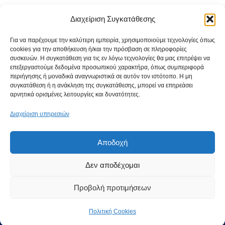
Exam-Style Practice paper
Διαχείριση Συγκατάθεσης
από
ibmaths
Για να παρέχουμε την καλύτερη εμπειρία, χρησιμοποιούμε τεχνολογίες όπως
cookies για την αποθήκευση ή/και την πρόσβαση σε πληροφορίες
Exam-Style Practice paper Mathematics: analysis and
συσκευών. Η συγκατάθεση για τις εν λόγω τεχνολογίες θα μας επιτρέψει να
επεξεργαστούμε δεδομένα προσωπικού χαρακτήρα, όπως συμπεριφορά
approaches – Standard level Topic 1: Number and algebra
περιήγησης ή μοναδικά αναγνωριστικά σε αυτόν τον ιστότοπο. Η μη
Arithmetic sequences and series. Geometric sequences
συγκατάθεση ή η ανάκληση της συγκατάθεσης, μπορεί να επηρεάσει
αρνητικά ορισμένες λειτουργίες και δυνατότητες.
and series PRACTICE PAPER 1
Διαχείριση υπηρεσιών
Αποδοχή
Δεν αποδέχομαι
Neve
| Με τη δύναμη του
WordPress
Προβολή προτιμήσεων
Αρχική
ENGLISH
Πολιτική απορρήτου
Πολιτική Cookies
Πολιτική Cookies (ΕΕ)