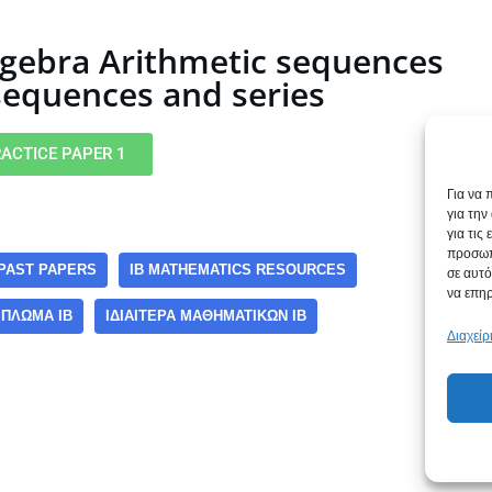
lgebra Arithmetic sequences
sequences and series
ACTICE PAPER 1
Για να 
για τη
για τις
προσωπ
 PAST PAPERS
IB MATHEMATICS RESOURCES
σε αυτό
να επηρ
ΊΠΛΩΜΑ IB
ΙΔΙΑΙΤΈΡΑ ΜΑΘΗΜΑΤΙΚΏΝ IB
Διαχεί