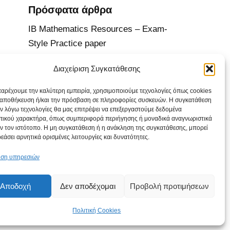
Πρόσφατα άρθρα
IB Mathematics Resources – Exam-
Style Practice paper
IB Mathematics Resources – Exam-
Διαχείριση Συγκατάθεσης
Style Practice paper
παρέχουμε την καλύτερη εμπειρία, χρησιμοποιούμε τεχνολογίες όπως cookies
IB Mathematics Resources – Exam-
ν αποθήκευση ή/και την πρόσβαση σε πληροφορίες συσκευών. Η συγκατάθεση
 εν λόγω τεχνολογίες θα μας επιτρέψει να επεξεργαστούμε δεδομένα
Style Practice paper
ικού χαρακτήρα, όπως συμπεριφορά περιήγησης ή μοναδικά αναγνωριστικά
ν τον ιστότοπο. Η μη συγκατάθεση ή η ανάκληση της συγκατάθεσης, μπορεί
IB Mathematics Resources – Exam-
εάσει αρνητικά ορισμένες λειτουργίες και δυνατότητες.
Style Practice paper
ριση υπηρεσιών
Exam-Style Practice paper
Αποδοχή
Δεν αποδέχομαι
Προβολή προτιμήσεων
Πρόσφατα σχόλια
Πολιτική Cookies