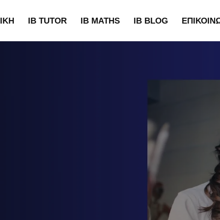
ΙΚΉ
IB TUTOR
IB MATHS
IB BLOG
ΕΠΙΚΟΙΝ