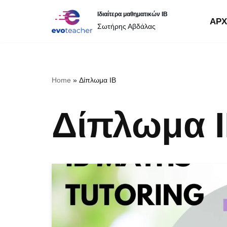
Ιδιαίτερα μαθηματικών IB
ΑΡΧ
Σωτήρης Αβδάλας
Μεταπηδήστε
στο
περιεχόμενο
Home
»
Δίπλωμα IB
Δίπλωμα 