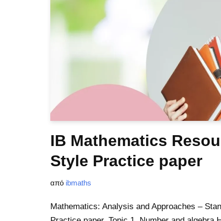
IB Mathematics Resou
Style Practice paper
από
ibmaths
Mathematics: Analysis and Approaches – Stan
Practice paper. Topic 1. Number and algebra