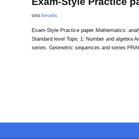
Exam-Style Practice p
από
ibmaths
Exam-Style Practice paper Mathematics: anal
Standard level Topic 1: Number and algebra A
series. Geometric sequences and series P