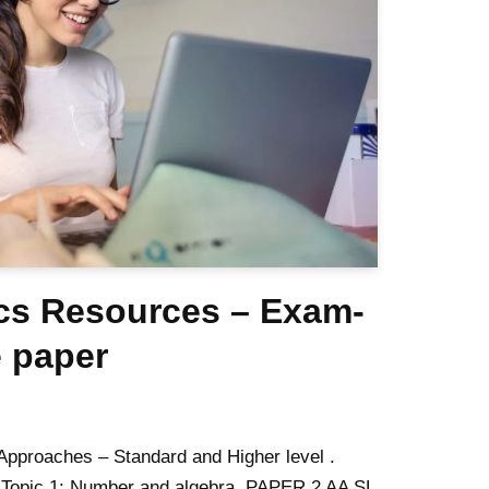
cs Resources – Exam-
e paper
Approaches – Standard and Higher level .
 Topic 1: Number and algebra. PAPER 2 AA SL