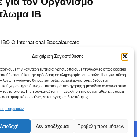
ε για τον Οργανισμό
ίπλωμα IB
BO Ο International Baccalaureate
νας παγκόσμιος εκπαιδευτικός οργανισμός
Διαχείριση Συγκατάθεσης
α εκπαίδευσης υψηλής ποιότητας για
. Ο σκοπός του IBO είναι να αναπτύξει
παρέχουμε την καλύτερη εμπειρία, χρησιμοποιούμε τεχνολογίες όπως cookies
ν αποθήκευση ή/και την πρόσβαση σε πληροφορίες συσκευών. Η συγκατάθεση
 και σεβασμό μέσω μιας…
Περισσότερα »
 εν λόγω τεχνολογίες θα μας επιτρέψει να επεξεργαστούμε δεδομένα
ικού χαρακτήρα, όπως συμπεριφορά περιήγησης ή μοναδικά αναγνωριστικά
ν τον ιστότοπο. Η μη συγκατάθεση ή η ανάκληση της συγκατάθεσης, μπορεί
εάσει αρνητικά ορισμένες λειτουργίες και δυνατότητες.
ριση υπηρεσιών
Αποδοχή
Δεν αποδέχομαι
Προβολή προτιμήσεων
ή Cookies (ΕΕ)