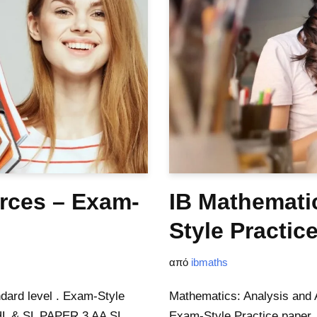
rces – Exam-
IB Mathemati
Style Practic
από
ibmaths
dard level . Exam-Style
Mathematics: Analysis and 
 HL & SL PAPER 3 AA SL
Exam-Style Practice paper.