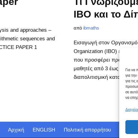
aper
Τι Γνωρίζουμ
IBO και το Δ
από
ibmaths
ysis and approaches –
rithmetic sequences and
Εισαγωγή στον Οργανισμό I
RACTICE PAPER 1
Organization (IBO) είναι έ
που προσφέρει προγράμματ
μαθητές από 3 έως 19 ετών
Για να 
για τη
διαπολιτισμική κατανόηση
για τις
προσωπ
σε αυτό
να επηρ
Διαχεί
Αρχική
ENGLISH
Πολιτική απορρήτου
Πολιτικ