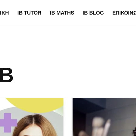
ΙΚΉ
IB TUTOR
IB MATHS
IB BLOG
ΕΠΙΚΟΙΝ
IB