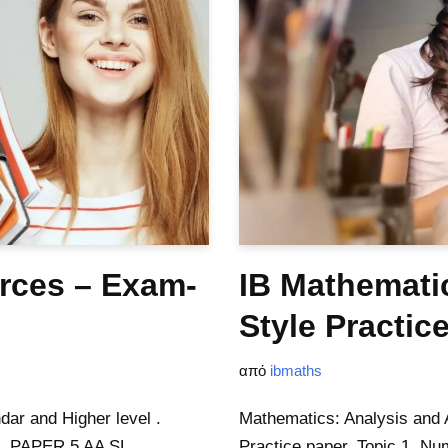
rces – Exam-
IB Mathemati
Style Practic
από
ibmaths
ar and Higher level .
Mathematics: Analysis and 
ns. PAPER 5 AA SL
Practice paper. Topic 1. N