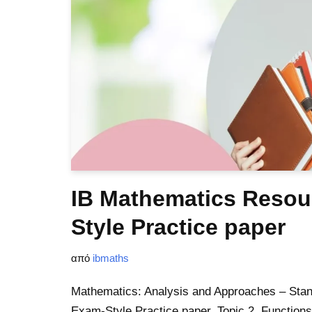
IB Mathematics Resou
Style Practice paper
από
ibmaths
Mathematics: Analysis and Approaches – Stand
Exam-Style Practice paper. Topic 2. Functio