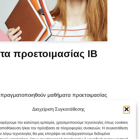
τα προετοιμασίας IB
α πραγματοποιηθούν μαθήματα προετοιμασίας
ματικών IB. Υπάρχει η δυνατότητα για
Διαχείριση Συγκατάθεσης
οχή σε τριμελές group. Tα μαθήματα σε group
 ανά εβδομάδα. Η ύλη που θα…
Περισσότερα
παρέχουμε την καλύτερη εμπειρία, χρησιμοποιούμε τεχνολογίες όπως cookies
ν αποθήκευση ή/και την πρόσβαση σε πληροφορίες συσκευών. Η συγκατάθεση
 εν λόγω τεχνολογίες θα μας επιτρέψει να επεξεργαστούμε δεδομένα