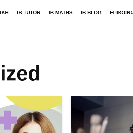
ΙΚΉ
IB TUTOR
IB MATHS
IB BLOG
ΕΠΙΚΟΙΝ
ized