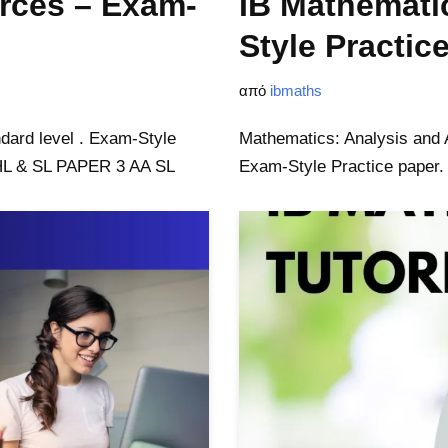
rces – Exam-
IB Mathemati
Style Practic
από
ibmaths
dard level . Exam-Style
Mathematics: Analysis and 
 HL & SL PAPER 3 AA SL
Exam-Style Practice paper.