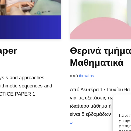
aper
Θερινά τμήμα
Μαθηματικά
από
ibmaths
ysis and approaches –
rithmetic sequences and
Από Δευτέρα 17 Ιουνίου θ
RACTICE PAPER 1
για τις εξετάσεις των μαθη
ιδιαίτερο μάθημα ή συμμετ
είναι 5 εβδομάδων 8 ώρες
Για να 
για τη
»
για τις