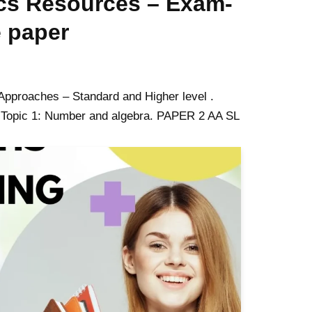
cs Resources – Exam-
e paper
Approaches – Standard and Higher level .
 Topic 1: Number and algebra. PAPER 2 AA SL