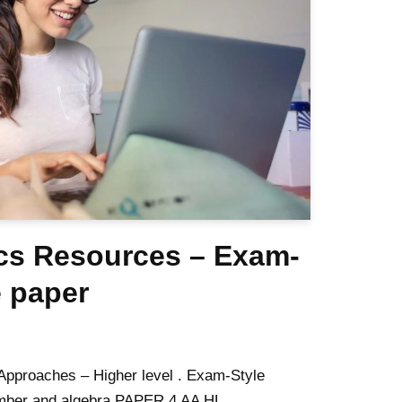
cs Resources – Exam-
e paper
Approaches – Higher level . Exam-Style
umber and algebra PAPER 4 AA HL